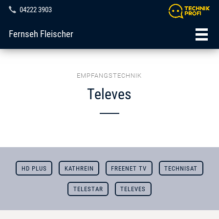
04222 3903
Fernseh Fleischer
EMPFANGSTECHNIK
Televes
HD PLUS
KATHREIN
FREENET TV
TECHNISAT
TELESTAR
TELEVES